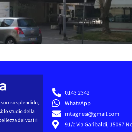
ta
0143 2342
 sorriso splendido,
WhatsApp
i: lo studio della
mtagnesi@gmail.com
bellezza dei vostri
91/c Via Garibaldi, 15067 N